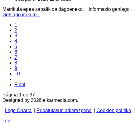
Matrikula epea zabalik da dagoeneko. Informazio gehiago
Gehiago irakurri...
1
2
3
4
5
6
7
8
9
10
Final
Página 1 de 37
Designed by 2026 elkarmedia.com.
|
Lege Oharra
|
Pribatutasun adierazpena
|
Cookien politika
Top