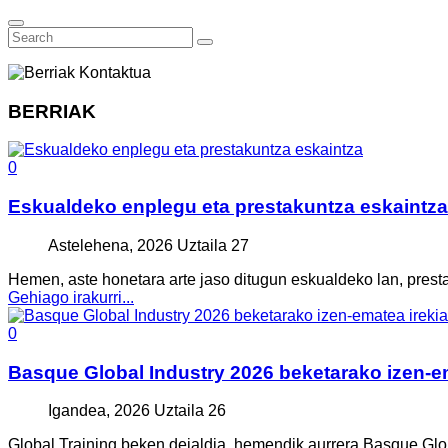
BERRIAK
0
Eskualdeko enplegu eta prestakuntza eskaintza
Astelehena, 2026 Uztaila 27
Hemen, aste honetara arte jaso ditugun eskualdeko lan, prest
Gehiago irakurri...
0
Basque Global Industry 2026 beketarako izen-em
Igandea, 2026 Uztaila 26
Global Training beken deialdia, hemendik aurrera Basque Globa