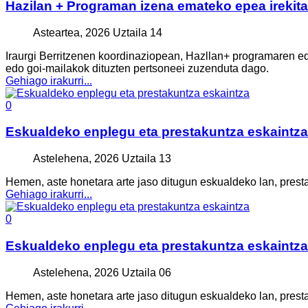
Hazilan + Programan izena emateko epea irekita
Asteartea, 2026 Uztaila 14
Iraurgi Berritzenen koordinaziopean, Hazllan+ programaren edi
edo goi-mailakok dituzten pertsoneei zuzenduta dago.
Gehiago irakurri...
0
Eskualdeko enplegu eta prestakuntza eskaintza
Astelehena, 2026 Uztaila 13
Hemen, aste honetara arte jaso ditugun eskualdeko lan, prest
Gehiago irakurri...
0
Eskualdeko enplegu eta prestakuntza eskaintza
Astelehena, 2026 Uztaila 06
Hemen, aste honetara arte jaso ditugun eskualdeko lan, prest