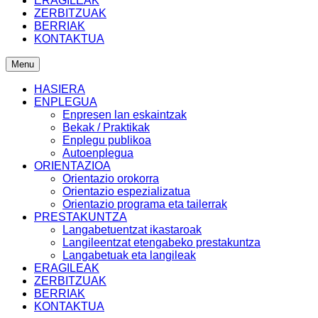
ERAGILEAK
ZERBITZUAK
BERRIAK
KONTAKTUA
Menu
HASIERA
ENPLEGUA
Enpresen lan eskaintzak
Bekak / Praktikak
Enplegu publikoa
Autoenplegua
ORIENTAZIOA
Orientazio orokorra
Orientazio espezializatua
Orientazio programa eta tailerrak
PRESTAKUNTZA
Langabetuentzat ikastaroak
Langileentzat etengabeko prestakuntza
Langabetuak eta langileak
ERAGILEAK
ZERBITZUAK
BERRIAK
KONTAKTUA