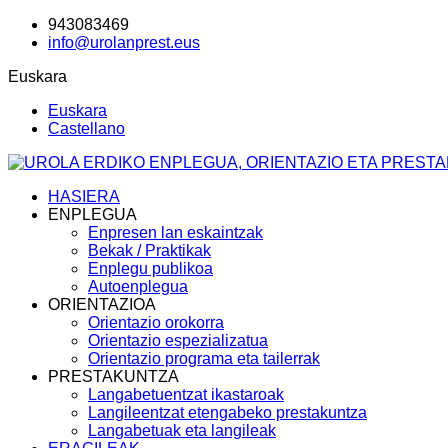
943083469
info@urolanprest.eus
Euskara
Euskara
Castellano
HASIERA
ENPLEGUA
Enpresen lan eskaintzak
Bekak / Praktikak
Enplegu publikoa
Autoenplegua
ORIENTAZIOA
Orientazio orokorra
Orientazio espezializatua
Orientazio programa eta tailerrak
PRESTAKUNTZA
Langabetuentzat ikastaroak
Langileentzat etengabeko prestakuntza
Langabetuak eta langileak