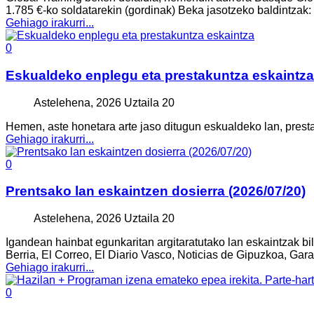
1.785 €-ko soldatarekin (gordinak) Beka jasotzeko baldintzak
Gehiago irakurri...
0
Eskualdeko enplegu eta prestakuntza eskaintza
Astelehena, 2026 Uztaila 20
Hemen, aste honetara arte jaso ditugun eskualdeko lan, prest
Gehiago irakurri...
0
Prentsako lan eskaintzen dosierra (2026/07/20)
Astelehena, 2026 Uztaila 20
Igandean hainbat egunkaritan argitaratutako lan eskaintzak bi
Berria, El Correo, El Diario Vasco, Noticias de Gipuzkoa, Gar
Gehiago irakurri...
0