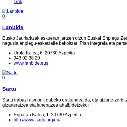
Link
0
Lanbide
Eusko Jaurlaritzak eskueran jartzen dizun Euskal Enplegu Zer
nagusia enplegu-eskatzaile bakoitzari Plan integrala eta pert
Urola Kalea, 6, 20730 Azpeitia
943 02 38 20
www.lanbide.eus
0
Sartu
Sartu irabazi asmorik gabeko erakundea da, eta gizarte-zerbi
gizarteratzea eta laneratzea ahalbidetzeko;
Enparan Kalea, 1. 20730 Azpeitia
http://www.sartu.org/eu/