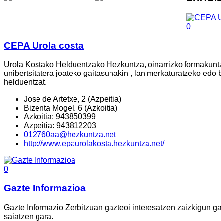
0
CEPA Urola costa
Urola Kostako Helduentzako Hezkuntza, oinarrizko formakuntza
unibertsitatera joateko gaitasunakin , lan merkaturatzeko edo
helduentzat.
Jose de Artetxe, 2 (Azpeitia)
Bizenta Mogel, 6 (Azkoitia)
Azkoitia: 943850399
Azpeitia: 943812203
012760aa@hezkuntza.net
http://www.epaurolakosta.hezkuntza.net/
0
Gazte Informazioa
Gazte Informazio Zerbitzuan gazteoi interesatzen zaizkigun ga
saiatzen gara.