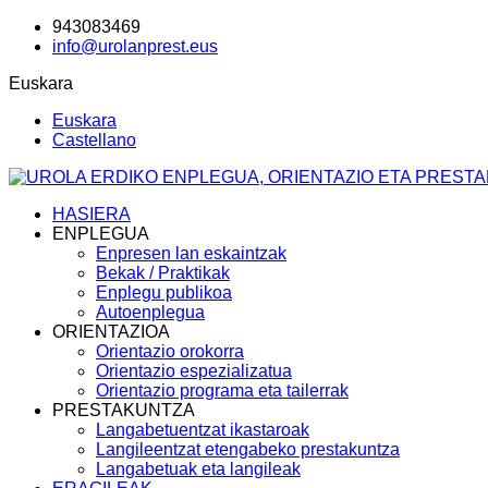
943083469
info@urolanprest.eus
Euskara
Euskara
Castellano
HASIERA
ENPLEGUA
Enpresen lan eskaintzak
Bekak / Praktikak
Enplegu publikoa
Autoenplegua
ORIENTAZIOA
Orientazio orokorra
Orientazio espezializatua
Orientazio programa eta tailerrak
PRESTAKUNTZA
Langabetuentzat ikastaroak
Langileentzat etengabeko prestakuntza
Langabetuak eta langileak