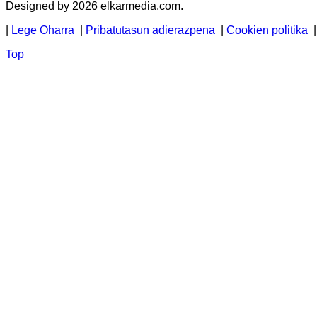
Designed by 2026 elkarmedia.com.
|
Lege Oharra
|
Pribatutasun adierazpena
|
Cookien politika
Top