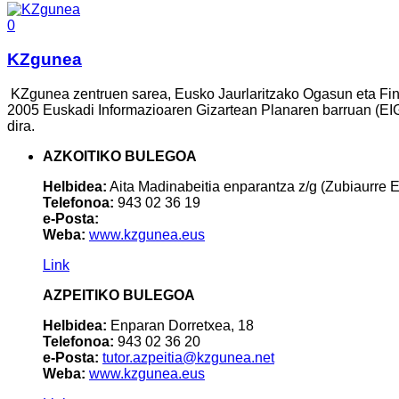
0
KZgunea
KZgunea zentruen sarea, Eusko Jaurlaritzako Ogasun eta Finan
2005 Euskadi Informazioaren Gizartean Planaren barruan (EIGP
dira.
AZKOITIKO BULEGOA
Helbidea:
Aita Madinabeitia enparantza z/g (Zubiaurre 
Telefonoa:
943 02 36 19
e-Posta:
Weba:
www.kzgunea.eus
Link
AZPEITIKO BULEGOA
Helbidea:
Enparan Dorretxea, 18
Telefonoa:
943 02 36 20
e-Posta:
tutor.azpeitia@kzgunea.net
Weba:
www.kzgunea.eus