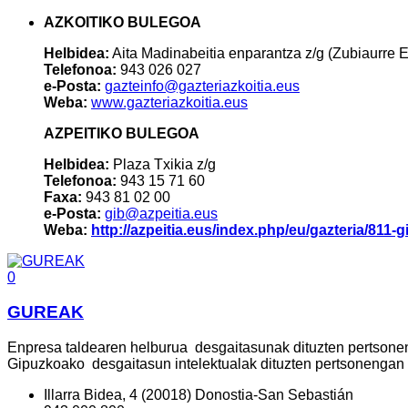
AZKOITIKO BULEGOA
Helbidea:
Aita Madinabeitia enparantza z/g (Zubiaurre 
Telefonoa:
943 026 027
e-Posta:
gazteinfo@gazteriazkoitia.eus
Weba:
www.gazteriazkoitia.eus
AZPEITIKO BULEGOA
Helbidea:
Plaza Txikia z/g
Telefonoa:
943 15 71 60
Faxa:
943 81 02 00
e-Posta:
gib@azpeitia.eus
Weba:
http://azpeitia.eus/index.php/eu/gazteria/811-g
0
GUREAK
Enpresa taldearen helburua desgaitasunak dituzten pertsonent
Gipuzkoako desgaitasun intelektualak dituzten pertsonengan d
Illarra Bidea, 4 (20018) Donostia-San Sebastián