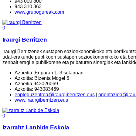
943 000 800
943 310 363
www.grupogureak.com
0
Iraurgi Berritzen
Iraurgi Berritzenek sustapen sozioekonomikoko eta berrikuntzak
udal-erakunde publikoen sustapen sozioekonomikoko eta berrik
zenbait eragile publikorene eta pribaturen sinergiak eta lankid
Azpeitia: Enparan 1. 3.solairuan
Azkoitia: Bizenta Mogel 6
Azpeitia 943026069
Azkoitia: 943083469
enpleguzentroa@iraurgiberritzen.eus
|
orientazioa@iraur
www.iraurgiberritzen.eus
0
Izarraitz Lanbide Eskola