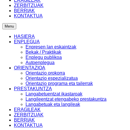
ERAGILEAK
ZERBITZUAK
BERRIAK
KONTAKTUA
Menu
HASIERA
ENPLEGUA
Enpresen lan eskaintzak
Bekak / Praktikak
Enplegu publikoa
Autoenplegua
ORIENTAZIOA
Orientazio orokorra
Orientazio espezializatua
Orientazio programa eta tailerrak
PRESTAKUNTZA
Langabetuentzat ikastaroak
Langileentzat etengabeko prestakuntza
Langabetuak eta langileak
ERAGILEAK
ZERBITZUAK
BERRIAK
KONTAKTUA