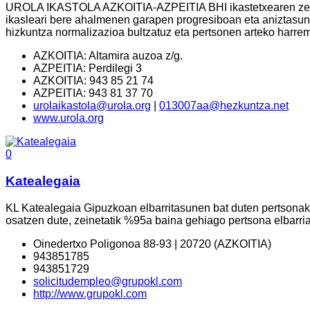
UROLA IKASTOLA AZKOITIA-AZPEITIA BHI ikastetxearen zeregin
ikasleari bere ahalmenen garapen progresiboan eta aniztasunea
hizkuntza normalizazioa bultzatuz eta pertsonen arteko harreman
AZKOITIA: Altamira auzoa z/g.
AZPEITIA: Perdilegi 3
AZKOITIA: 943 85 21 74
AZPEITIA: 943 81 37 70
urolaikastola@urola.org
|
013007aa@hezkuntza.net
www.urola.org
0
Katealegaia
KL Katealegaia Gipuzkoan elbarritasunen bat duten pertsonak
osatzen dute, zeinetatik %95a baina gehiago pertsona elbarriak 
Oinedertxo Poligonoa 88-93 | 20720 (AZKOITIA)
943851785
943851729
solicitudempleo@grupokl.com
http://www.grupokl.com