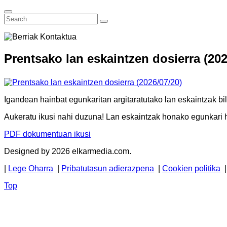
Prentsako lan eskaintzen dosierra (202
Igandean hainbat egunkaritan argitaratutako lan eskaintzak bi
Aukeratu ikusi nahi duzuna! Lan eskaintzak honako egunkari ha
P
DF d
okumentuan ikusi
Designed by 2026 elkarmedia.com.
|
Lege Oharra
|
Pribatutasun adierazpena
|
Cookien politika
Top