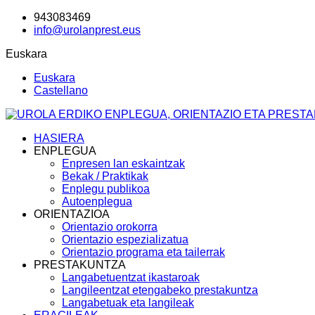
943083469
info@urolanprest.eus
Euskara
Euskara
Castellano
HASIERA
ENPLEGUA
Enpresen lan eskaintzak
Bekak / Praktikak
Enplegu publikoa
Autoenplegua
ORIENTAZIOA
Orientazio orokorra
Orientazio espezializatua
Orientazio programa eta tailerrak
PRESTAKUNTZA
Langabetuentzat ikastaroak
Langileentzat etengabeko prestakuntza
Langabetuak eta langileak