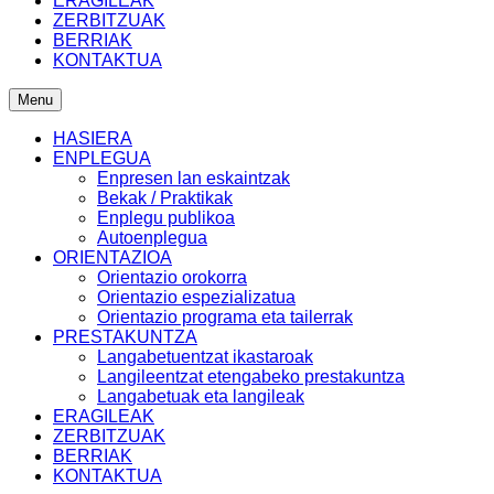
ERAGILEAK
ZERBITZUAK
BERRIAK
KONTAKTUA
Menu
HASIERA
ENPLEGUA
Enpresen lan eskaintzak
Bekak / Praktikak
Enplegu publikoa
Autoenplegua
ORIENTAZIOA
Orientazio orokorra
Orientazio espezializatua
Orientazio programa eta tailerrak
PRESTAKUNTZA
Langabetuentzat ikastaroak
Langileentzat etengabeko prestakuntza
Langabetuak eta langileak
ERAGILEAK
ZERBITZUAK
BERRIAK
KONTAKTUA