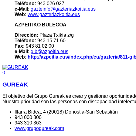
Teléfono:
943 026 027
e-Mail:
gazteinfo@gazteriazkoitia.eus
Web:
www.gazteriazkoitia.eus
AZPEITIKO BULEGOA
Dirección:
Plaza Txikia z/g
Teléfono:
943 15 71 60
Fax:
943 81 02 00
e-Mail:
gib@azpeitia.eus
Web:
http://azpeitia.eus/index.php/eu/gazteria/811-gi
0
GUREAK
El objetivo del Grupo Gureak es crear y gestionar oportunida
Nuestra prioridad son las personas con discapacidad intelect
Illarra Bidea, 4 (20018) Donostia-San Sebastián
943 000 800
943 310 363
www.grupogureak.com