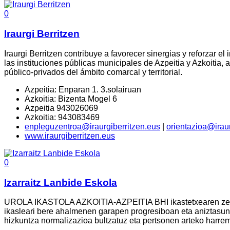
0
Iraurgi Berritzen
Iraurgi Berritzen contribuye a favorecer sinergias y reforzar 
las instituciones públicas municipales de Azpeitia y Azkoitia,
público-privados del ámbito comarcal y territorial.
Azpeitia: Enparan 1. 3.solairuan
Azkoitia: Bizenta Mogel 6
Azpeitia 943026069
Azkoitia: 943083469
enpleguzentroa@iraurgiberritzen.eus
|
orientazioa@iraur
www.iraurgiberritzen.eus
0
Izarraitz Lanbide Eskola
UROLA IKASTOLA AZKOITIA-AZPEITIA BHI ikastetxearen zeregin
ikasleari bere ahalmenen garapen progresiboan eta aniztasunea
hizkuntza normalizazioa bultzatuz eta pertsonen arteko harreman