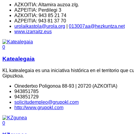
AZKOITIA: Altamira auzoa z/g.
AZPEITIA: Perdilegi 3
AZKOITIA: 943 85 21 74
AZPEITIA: 943 81 37 70
urolaikastola@urola.org
|
013007aa@hezkuntza.net
www.izarraitz.eus
0
Katealegaia
KL katealegaia es una iniciativa histórica en el territorio qu
Gipuzkoa.
Oinedertxo Poligonoa 88-93 | 20720 (AZKOITIA)
943851785
943851729
solicitudempleo@grupokl.com
http://www.grupokl.com
0