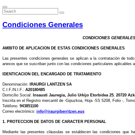
Condiciones Generales
CONDICIONES GENERALES
AMBITO DE APLICACION DE ESTAS CONDICIONES GENERALES
Las presentes condiciones generales se aplican a la contratación de to
anexos que se suscriban junto con las condiciones particulares aplicables 
IDENTICACION DEL ENCARGADO DE TRATAMIENTO
Denominación:
IRAURGI LANTZEN SA
C.I.F./N.I.F.:
A20180485
Domicilio Social:
Insausti Jauregia, Julio Urkijo Etorbidea 25
,
20720
Azk
Inscrita en el Registro mercantil de -Gipuzkoa, Hoja -SS 5208, Folio -, Tomo
Teléfono:
943851100
Correo electrónico:
info@iraurgiberritzen.eus
1. PROTECCION DE DATOS DE CARACTER PERSONAL
Mediante las presentes cláusulas se establecen las condiciones qu